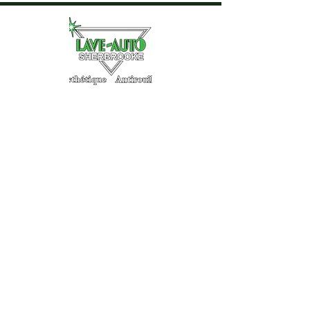
Lave-Auto Sherbrooke
41, 11e avenue sud
Sherbrooke, Qc., J1G 2T2
819-822-1815
Heures d'ouvertures
Lundi -Vendredi: 7h00 -16h30
Samedi - Dimanche: Fermé